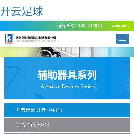
开云足球
销售热线：0535-6823839 | Languages:
T
o
g
g
l
e
辅助器具系列
n
a
Assistive Devices Series
v
i
g
a
开云足球-开云（中国）
t
i
o
铝合金轮椅系列
n