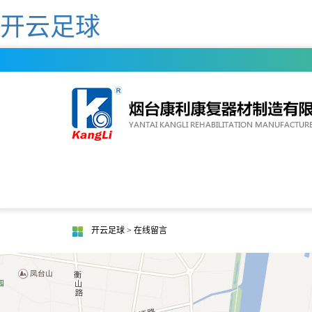
开云足球
开云足球
> 在线留言