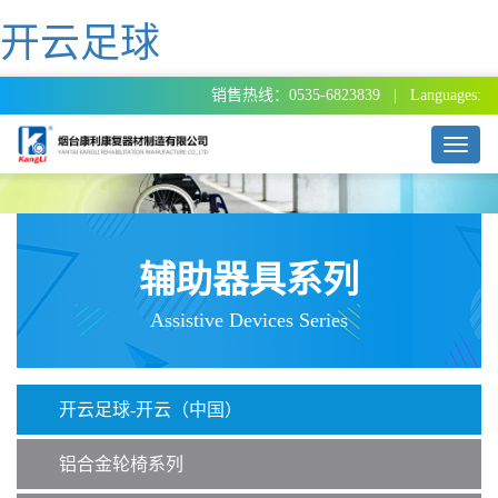
开云足球
销售热线：0535-6823839 | Languages:
T
o
g
g
l
e
辅助器具系列
n
a
Assistive Devices Series
v
i
g
a
开云足球-开云（中国）
t
i
o
铝合金轮椅系列
n