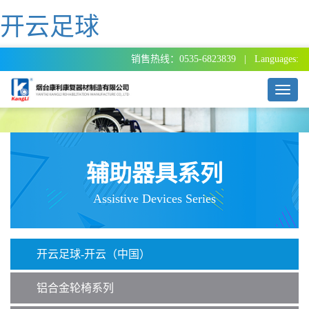
开云足球
销售热线：0535-6823839 | Languages:
T
o
g
g
l
e
辅助器具系列
n
a
Assistive Devices Series
v
i
g
a
开云足球-开云（中国）
t
i
o
铝合金轮椅系列
n