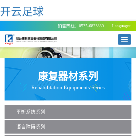
开云足球
销售热线：0535-6823839 | Languages:
T
o
g
g
l
e
康复器材系列
n
a
Rehabilitation Equipments Series
v
i
g
a
平衡系统系列
t
i
o
语言障碍系列
n