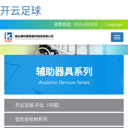
开云足球
销售热线：0535-6823839 | Languages:
T
o
g
g
l
e
辅助器具系列
n
a
Assistive Devices Series
v
i
g
a
开云足球-开云（中国）
t
i
o
铝合金轮椅系列
n