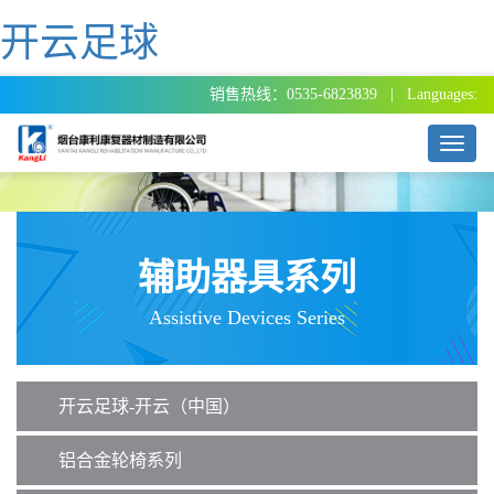
开云足球
销售热线：0535-6823839 | Languages:
T
o
g
g
l
e
辅助器具系列
n
a
Assistive Devices Series
v
i
g
a
开云足球-开云（中国）
t
i
o
铝合金轮椅系列
n