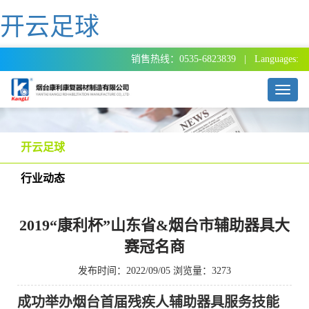
开云足球
销售热线：0535-6823839 | Languages:
T
o
g
g
l
开云足球
e
n
行业动态
a
v
i
2019“康利杯”山东省&烟台市辅助器具大
g
a
赛冠名商
t
i
发布时间：2022/09/05 浏览量：3273
o
n
成功举办烟台首届残疾人辅助器具服务技能