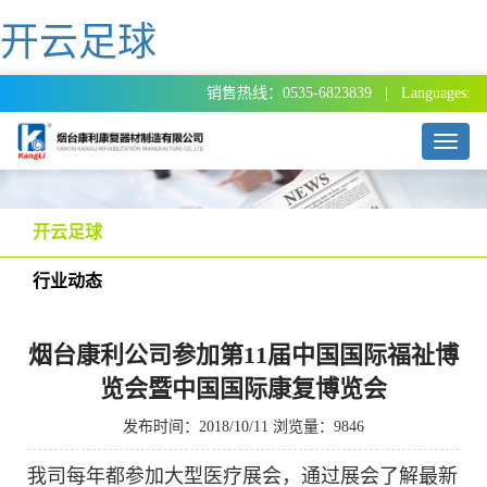
开云足球
销售热线：0535-6823839 | Languages:
T
o
g
g
l
开云足球
e
n
行业动态
a
v
i
烟台康利公司参加第11届中国国际福祉博
g
a
览会暨中国国际康复博览会
t
i
发布时间：2018/10/11 浏览量：9846
o
n
我司每年都参加
大型医疗
展会，
通过展会了解最新